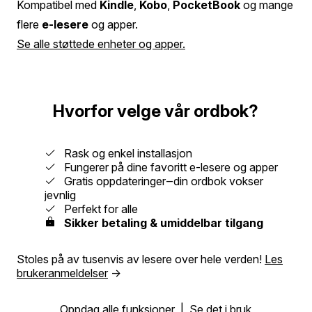
Kompatibel med
Kindle
,
Kobo
,
PocketBook
og mange
flere
e-lesere
og apper.
Se alle støttede enheter og apper.
Hvorfor velge vår ordbok?
Rask og enkel installasjon
Fungerer på dine favoritt e-lesere og apper
Gratis oppdateringer‒din ordbok vokser
jevnlig
Perfekt for alle
Sikker betaling & umiddelbar tilgang
Stoles på av tusenvis av lesere over hele verden!
Les
brukeranmeldelser
→
Oppdag alle funksjoner
|
Se det i bruk