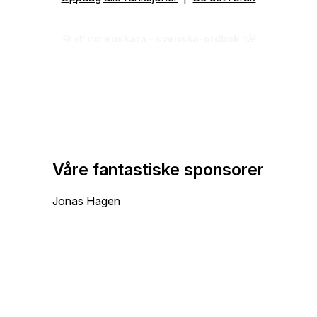
Skaff din
euskara - svenska-ordbok
nå!
Våre fantastiske sponsorer
Jonas Hagen