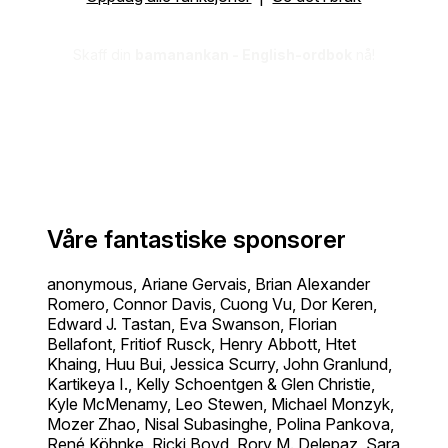
Skaff din
bamanankan - English-ordbok
nå!
Våre fantastiske sponsorer
anonymous, Ariane Gervais, Brian Alexander
Romero, Connor Davis, Cuong Vu, Dor Keren,
Edward J. Tastan, Eva Swanson, Florian
Bellafont, Fritiof Rusck, Henry Abbott, Htet
Khaing, Huu Bui, Jessica Scurry, John Granlund,
Kartikeya I., Kelly Schoentgen & Glen Christie,
Kyle McMenamy, Leo Stewen, Michael Monzyk,
Mozer Zhao, Nisal Subasinghe, Polina Pankova,
René Köhnke, Ricki Boyd, Rory M. Delepaz, Sara