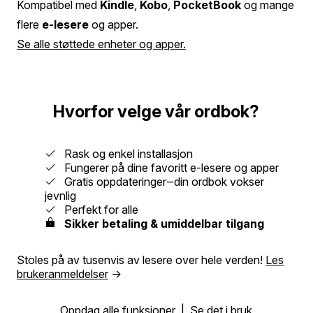
Kompatibel med
Kindle
,
Kobo
,
PocketBook
og mange
flere
e-lesere
og apper.
Se alle støttede enheter og apper.
Hvorfor velge vår ordbok?
Rask og enkel installasjon
Fungerer på dine favoritt e-lesere og apper
Gratis oppdateringer‒din ordbok vokser
jevnlig
Perfekt for alle
Sikker betaling & umiddelbar tilgang
Stoles på av tusenvis av lesere over hele verden!
Les
brukeranmeldelser
→
Oppdag alle funksjoner
|
Se det i bruk