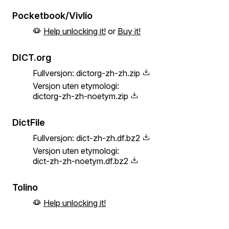
Pocketbook/Vivlio
Help unlocking it!
or
Buy it!
DICT.org
Fullversjon:
dictorg-zh-zh.zip
Versjon uten etymologi:
dictorg-zh-zh-noetym.zip
DictFile
Fullversjon:
dict-zh-zh.df.bz2
Versjon uten etymologi:
dict-zh-zh-noetym.df.bz2
Tolino
Help unlocking it!