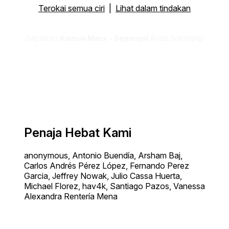
Terokai semua ciri
|
Lihat dalam tindakan
Dapatkan
Kamus Manx - Sepanyol
Anda Sekarang!
Penaja Hebat Kami
anonymous, Antonio Buendía, Arsham Baj,
Carlos Andrés Pérez López, Fernando Perez
Garcia, Jeffrey Nowak, Julio Cassa Huerta,
Michael Florez, hav4k, Santiago Pazos, Vanessa
Alexandra Rentería Mena