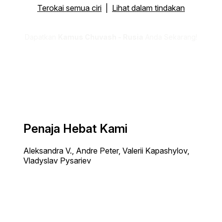
Terokai semua ciri
|
Lihat dalam tindakan
Dapatkan
Kamus Chuvash - Rusia
Anda Sekarang!
Penaja Hebat Kami
Aleksandra V., Andre Peter, Valerii Kapashylov,
Vladyslav Pysariev