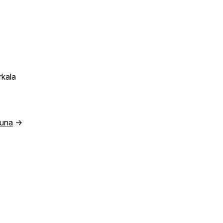
kala
guna
→