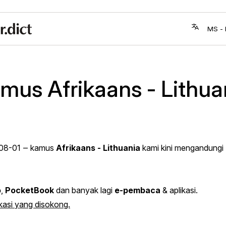
mus Afrikaans - Lithua
08-01
‒ kamus
Afrikaans - Lithuania
kami kini mengandungi
o
,
PocketBook
dan banyak lagi
e-pembaca
& aplikasi.
ikasi yang disokong.