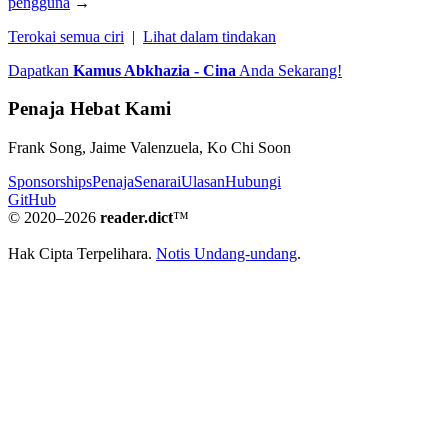
pengguna
→
Terokai semua ciri
|
Lihat dalam tindakan
Dapatkan
Kamus Abkhazia - Cina
Anda Sekarang!
Penaja Hebat Kami
Frank Song, Jaime Valenzuela, Ko Chi Soon
Sponsorships
Penaja
Senarai
Ulasan
Hubungi
GitHub
© 2020–2026
reader.dict
™
Hak Cipta Terpelihara.
Notis Undang-undang
.