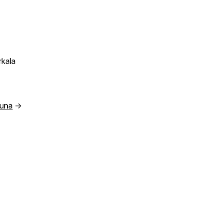
kala
guna
→