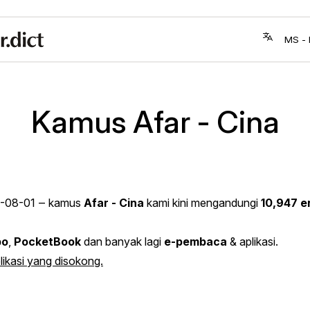
Kamus Afar - Cina
-08-01
‒ kamus
Afar - Cina
kami kini mengandungi
10,947 en
bo
,
PocketBook
dan banyak lagi
e-pembaca
& aplikasi.
likasi yang disokong.