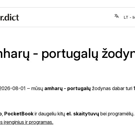
harų - portugalų žody
2026-08-01
‒ mūsų
amharų - portugalų
žodynas dabar turi
o
,
PocketBook
ir daugeliu kitų
el. skaitytuvų
bei programėlių.
s įrenginius ir programas.