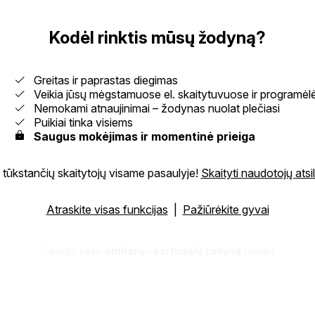
Kodėl rinktis mūsų žodyną?
Greitas ir paprastas diegimas
Veikia jūsų mėgstamuose el. skaitytuvuose ir programėl
Nemokami atnaujinimai – žodynas nuolat plečiasi
Puikiai tinka visiems
Saugus mokėjimas ir momentinė prieiga
 tūkstančių skaitytojų visame pasaulyje!
Skaityti naudotojų atsi
Atraskite visas funkcijas
|
Pažiūrėkite gyvai
Gaukite savo
amharų - portugalų žodyną
dabar!