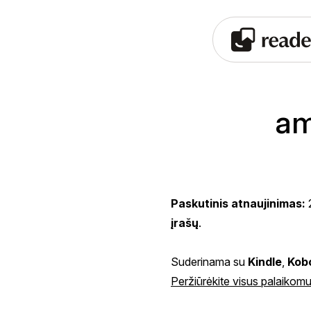
am
Paskutinis atnaujinimas:
įrašų
.
Suderinama su
Kindle
,
Kob
Peržiūrėkite visus palaikomu