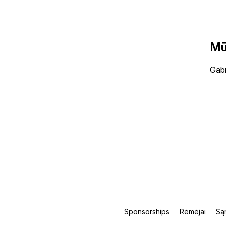
Mū
Gabr
Sponsorships
Rėmėjai
Są