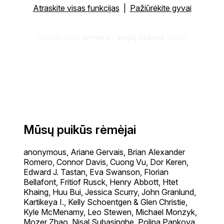
Atraskite visas funkcijas
|
Pažiūrėkite gyvai
Gaukite savo
amharų - anglų žodyną
dabar!
Mūsų puikūs rėmėjai
anonymous, Ariane Gervais, Brian Alexander
Romero, Connor Davis, Cuong Vu, Dor Keren,
Edward J. Tastan, Eva Swanson, Florian
Bellafont, Fritiof Rusck, Henry Abbott, Htet
Khaing, Huu Bui, Jessica Scurry, John Granlund,
Kartikeya I., Kelly Schoentgen & Glen Christie,
Kyle McMenamy, Leo Stewen, Michael Monzyk,
Mozer Zhao, Nisal Subasinghe, Polina Pankova,