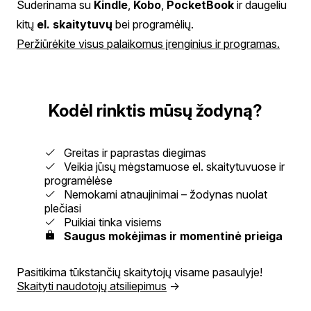
Suderinama su
Kindle
,
Kobo
,
PocketBook
ir daugeliu
kitų
el. skaitytuvų
bei programėlių.
Peržiūrėkite visus palaikomus įrenginius ir programas.
Kodėl rinktis mūsų žodyną?
Greitas ir paprastas diegimas
Veikia jūsų mėgstamuose el. skaitytuvuose ir
programėlėse
Nemokami atnaujinimai – žodynas nuolat
plečiasi
Puikiai tinka visiems
Saugus mokėjimas ir momentinė prieiga
Pasitikima tūkstančių skaitytojų visame pasaulyje!
Skaityti naudotojų atsiliepimus
→