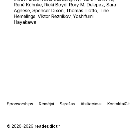
René Köhnke, Ricki Boyd, Rory M. Delepaz, Sara
Agnese, Spencer Dixon, Thomas Tiotto, Tine
Hemelings, Viktor Reznikov, Yoshifumi
Hayakawa
Sponsorships
Rėmėjai
Sąrašas
Atsiliepimai
Kontaktai
Gi
© 2020–2026
reader.dict
™