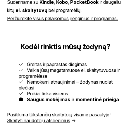
Suderinama su
Kindle
,
Kobo
,
PocketBook
ir daugeliu
kitų
el. skaitytuvų
bei programėlių.
Peržiūrėkite visus palaikomus įrenginius ir programas.
Kodėl rinktis mūsų žodyną?
Greitas ir paprastas diegimas
Veikia jūsų mėgstamuose el. skaitytuvuose ir
programėlėse
Nemokami atnaujinimai – žodynas nuolat
plečiasi
Puikiai tinka visiems
Saugus mokėjimas ir momentinė prieiga
Pasitikima tūkstančių skaitytojų visame pasaulyje!
Skaityti naudotojų atsiliepimus
→