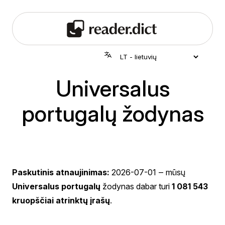
Universalus
portugalų žodynas
Paskutinis atnaujinimas:
2026-07-01
‒ mūsų
Universalus portugalų
žodynas dabar turi
1 081 543
kruopščiai atrinktų įrašų
.