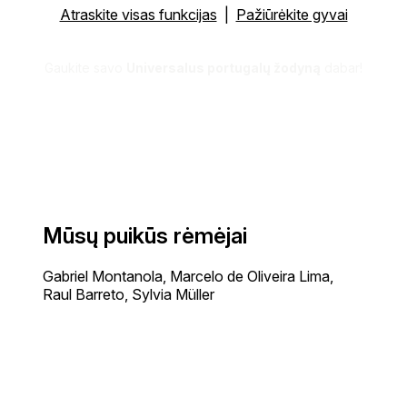
Atraskite visas funkcijas
|
Pažiūrėkite gyvai
Gaukite savo
Universalus portugalų žodyną
dabar!
Mūsų puikūs rėmėjai
Gabriel Montanola, Marcelo de Oliveira Lima,
Raul Barreto, Sylvia Müller