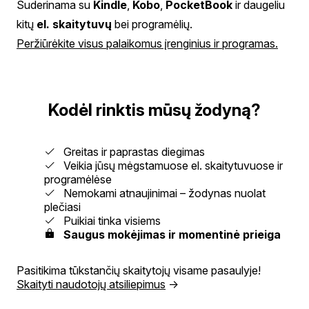
Suderinama su
Kindle
,
Kobo
,
PocketBook
ir daugeliu
kitų
el. skaitytuvų
bei programėlių.
Peržiūrėkite visus palaikomus įrenginius ir programas.
Kodėl rinktis mūsų žodyną?
Greitas ir paprastas diegimas
Veikia jūsų mėgstamuose el. skaitytuvuose ir
programėlėse
Nemokami atnaujinimai – žodynas nuolat
plečiasi
Puikiai tinka visiems
Saugus mokėjimas ir momentinė prieiga
Pasitikima tūkstančių skaitytojų visame pasaulyje!
Skaityti naudotojų atsiliepimus
→