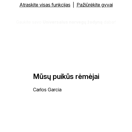
Atraskite visas funkcijas
|
Pažiūrėkite gyvai
Gaukite savo
Universalus norvegų žodyną
dabar!
Mūsų puikūs rėmėjai
Carlos Garcia