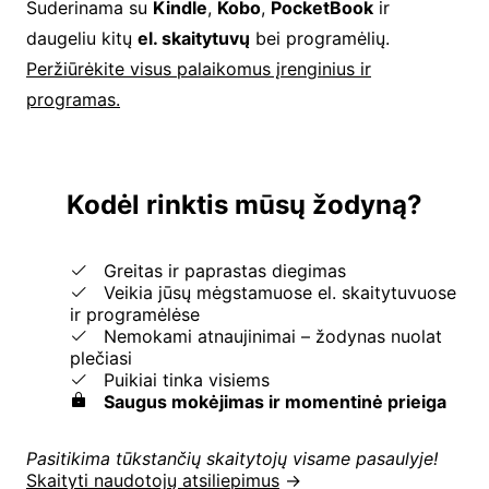
Suderinama su
Kindle
,
Kobo
,
PocketBook
ir
daugeliu kitų
el. skaitytuvų
bei programėlių.
Peržiūrėkite visus palaikomus įrenginius ir
programas.
Kodėl rinktis mūsų žodyną?
Greitas ir paprastas diegimas
Veikia jūsų mėgstamuose el. skaitytuvuose
ir programėlėse
Nemokami atnaujinimai – žodynas nuolat
plečiasi
Puikiai tinka visiems
Saugus mokėjimas ir momentinė prieiga
Pasitikima tūkstančių skaitytojų visame pasaulyje!
Skaityti naudotojų atsiliepimus
→