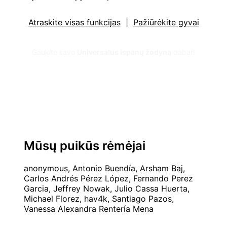
Atraskite visas funkcijas
|
Pažiūrėkite gyvai
Gaukite savo
Universalus ispanų žodyną
dabar!
Mūsų puikūs rėmėjai
anonymous, Antonio Buendía, Arsham Baj,
Carlos Andrés Pérez López, Fernando Perez
Garcia, Jeffrey Nowak, Julio Cassa Huerta,
Michael Florez, hav4k, Santiago Pazos,
Vanessa Alexandra Rentería Mena