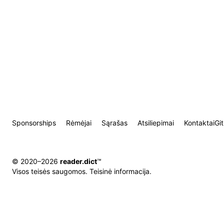
Sponsorships
Rėmėjai
Sąrašas
Atsiliepimai
Kontaktai
Gi
© 2020–2026
reader.dict
™
Visos teisės saugomos.
Teisinė informacija
.