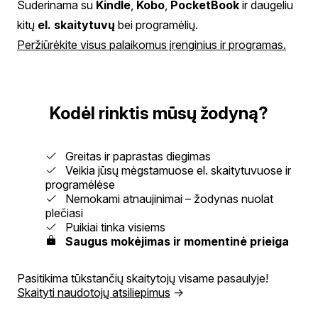
Suderinama su
Kindle
,
Kobo
,
PocketBook
ir daugeliu
kitų
el. skaitytuvų
bei programėlių.
Peržiūrėkite visus palaikomus įrenginius ir programas.
Kodėl rinktis mūsų žodyną?
Greitas ir paprastas diegimas
Veikia jūsų mėgstamuose el. skaitytuvuose ir
programėlėse
Nemokami atnaujinimai – žodynas nuolat
plečiasi
Puikiai tinka visiems
Saugus mokėjimas ir momentinė prieiga
Pasitikima tūkstančių skaitytojų visame pasaulyje!
Skaityti naudotojų atsiliepimus
→