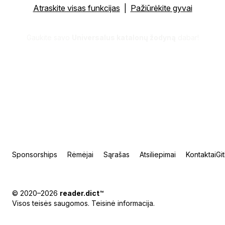
Atraskite visas funkcijas
|
Pažiūrėkite gyvai
Gaukite savo
Universalus katalonų žodyną
dabar!
Sponsorships
Rėmėjai
Sąrašas
Atsiliepimai
Kontaktai
Gi
© 2020–2026
reader.dict
™
Visos teisės saugomos.
Teisinė informacija
.