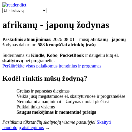
afrikanų - japonų žodynas
Paskutinis atnaujinimas:
2026-08-01
‒ mūsų
afrikanų - japonų
žodynas dabar turi
583 kruopščiai atrinktų įrašų
.
Suderinama su
Kindle
,
Kobo
,
PocketBook
ir daugeliu kitų
el.
skaitytuvų
bei programėlių.
Peržiūrėkite visus palaikomus įrenginius ir programas.
Kodėl rinktis mūsų žodyną?
Greitas ir paprastas diegimas
Veikia jūsų mėgstamuose el. skaitytuvuose ir programėlėse
Nemokami atnaujinimai – žodynas nuolat plečiasi
Puikiai tinka visiems
Saugus mokėjimas ir momentinė prieiga
Pasitikima tūkstančių skaitytojų visame pasaulyje!
Skaityti
naudotojų atsiliepimus
→