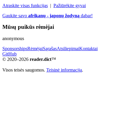
Atraskite visas funkcijas
|
Pažiūrėkite gyvai
Gaukite savo
afrikanų - japonų žodyną
dabar!
Mūsų puikūs rėmėjai
anonymous
Sponsorships
Rėmėjai
Sąrašas
Atsiliepimai
Kontaktai
GitHub
© 2020–2026
reader.dict
™
Visos teisės saugomos.
Teisinė informacija
.