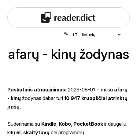
afarų - kinų žodynas
Paskutinis atnaujinimas:
2026-08-01
‒ mūsų
afarų
- kinų
žodynas dabar turi
10 947 kruopščiai atrinktų
įrašų
.
Suderinama su
Kindle
,
Kobo
,
PocketBook
ir daugeliu
kitų
el. skaitytuvų
bei programėlių.