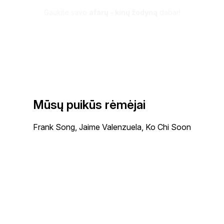
Gaukite savo
afarų - kinų žodyną
dabar!
Mūsų puikūs rėmėjai
Frank Song, Jaime Valenzuela, Ko Chi Soon