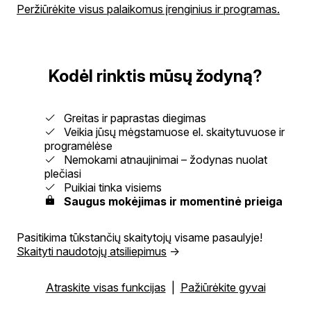
Peržiūrėkite visus palaikomus įrenginius ir programas.
Kodėl rinktis mūsų žodyną?
Greitas ir paprastas diegimas
Veikia jūsų mėgstamuose el. skaitytuvuose ir
programėlėse
Nemokami atnaujinimai – žodynas nuolat
plečiasi
Puikiai tinka visiems
Saugus mokėjimas ir momentinė prieiga
Pasitikima tūkstančių skaitytojų visame pasaulyje!
Skaityti naudotojų atsiliepimus
→
Atraskite visas funkcijas
|
Pažiūrėkite gyvai