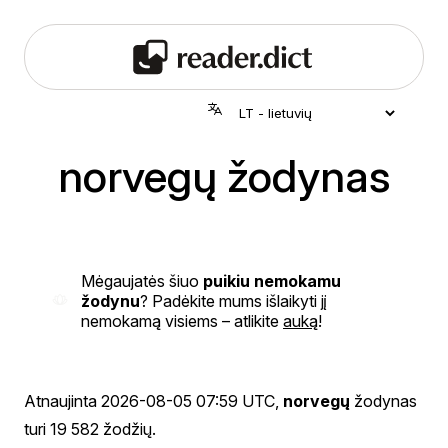
norvegų žodynas
Mėgaujatės šiuo
puikiu nemokamu
žodynu
? Padėkite mums išlaikyti jį
nemokamą visiems – atlikite
auką
!
Atnaujinta
2026-08-05 07:59 UTC
,
norvegų
žodynas
turi 19 582 žodžių.