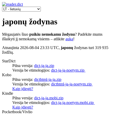
japonų žodynas
Mėgaujatės šiuo
puikiu nemokamu žodynu
? Padėkite mums
išlaikyti jį nemokamą visiems – atlikite
auką
!
Atnaujinta
2026-08-04 23:33 UTC
,
japonų
žodynas turi 319 935
žodžių.
StarDict
Pilna versija:
dict-ja-ja.zip
Versija be etimologijos:
dict-ja-ja-noetym.zip
Kobo
Pilna versija:
dicthtml-ja-ja.zip
Versija be etimologijos:
dicthtml-ja-ja-noetym.zip
Kaip įdiegti?
Kindle
Pilna versija:
dict-ja-ja.mobi.zip
Versija be etimologijos:
dict-ja-ja-noetym.mobi.zip
Kaip įdiegti?
Pocketbook/Vivlio