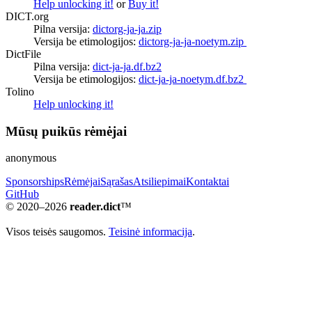
Help unlocking it!
or
Buy it!
DICT.org
Pilna versija:
dictorg-ja-ja.zip
Versija be etimologijos:
dictorg-ja-ja-noetym.zip
DictFile
Pilna versija:
dict-ja-ja.df.bz2
Versija be etimologijos:
dict-ja-ja-noetym.df.bz2
Tolino
Help unlocking it!
Mūsų puikūs rėmėjai
anonymous
Sponsorships
Rėmėjai
Sąrašas
Atsiliepimai
Kontaktai
GitHub
© 2020–2026
reader.dict
™
Visos teisės saugomos.
Teisinė informacija
.