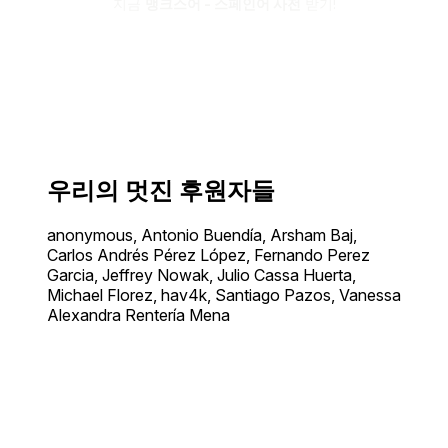
지금
맹크스어 - 스페인어 사전
받기!
우리의 멋진 후원자들
anonymous, Antonio Buendía, Arsham Baj,
Carlos Andrés Pérez López, Fernando Perez
Garcia, Jeffrey Nowak, Julio Cassa Huerta,
Michael Florez, hav4k, Santiago Pazos, Vanessa
Alexandra Rentería Mena