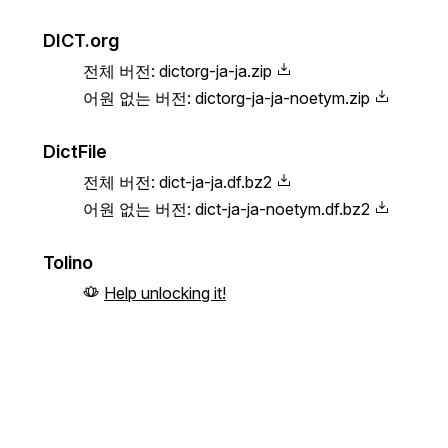
DICT.org
전체 버전:
dictorg-ja-ja.zip
어원 없는 버전:
dictorg-ja-ja-noetym.zip
DictFile
전체 버전:
dict-ja-ja.df.bz2
어원 없는 버전:
dict-ja-ja-noetym.df.bz2
Tolino
Help unlocking it!