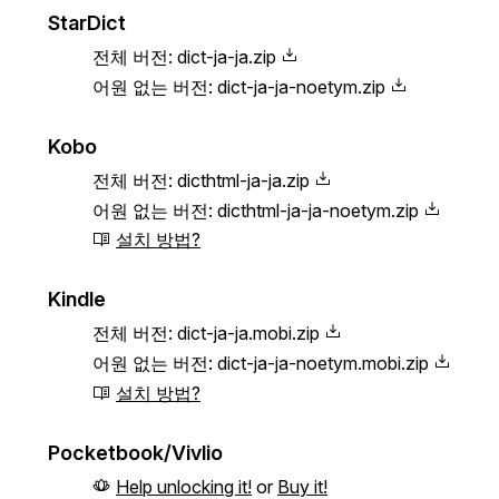
StarDict
전체 버전:
dict-ja-ja.zip
어원 없는 버전:
dict-ja-ja-noetym.zip
Kobo
전체 버전:
dicthtml-ja-ja.zip
어원 없는 버전:
dicthtml-ja-ja-noetym.zip
설치 방법?
Kindle
전체 버전:
dict-ja-ja.mobi.zip
어원 없는 버전:
dict-ja-ja-noetym.mobi.zip
설치 방법?
Pocketbook/Vivlio
Help unlocking it!
or
Buy it!