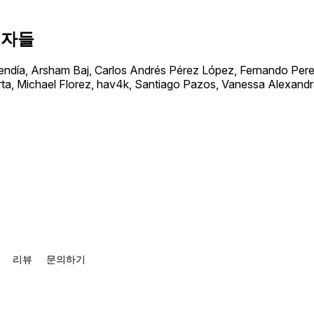
원자들
día, Arsham Baj, Carlos Andrés Pérez López, Fernando Perez
ta, Michael Florez, hav4k, Santiago Pazos, Vanessa Alexand
리뷰
문의하기