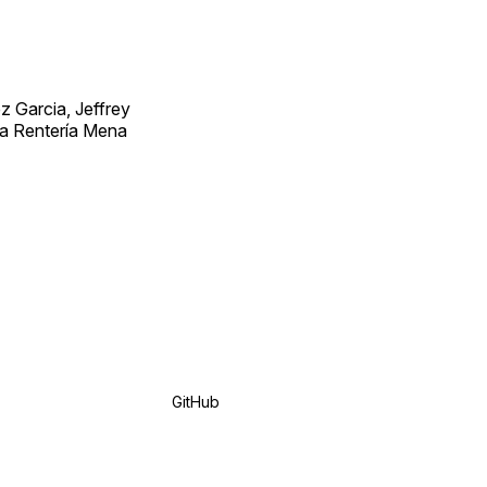
 Garcia, Jeffrey
ra Rentería Mena
GitHub