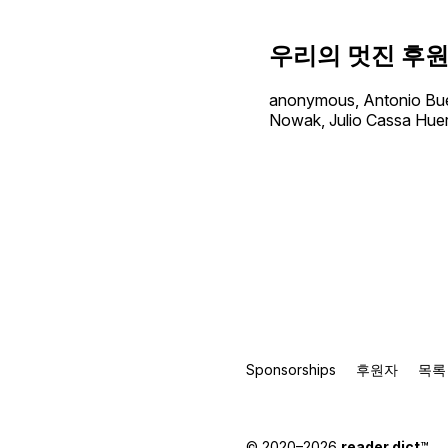
우리의 멋진 후
anonymous, Antonio Buen
Nowak, Julio Cassa Huer
Sponsorships
후원자
목록
© 2020–2026
reader.dict
™