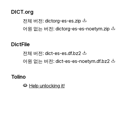
DICT.org
전체 버전:
dictorg-es-es.zip
어원 없는 버전:
dictorg-es-es-noetym.zip
DictFile
전체 버전:
dict-es-es.df.bz2
어원 없는 버전:
dict-es-es-noetym.df.bz2
Tolino
Help unlocking it!