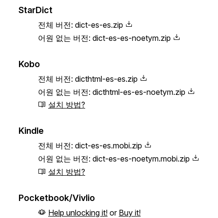
StarDict
전체 버전:
dict-es-es.zip
어원 없는 버전:
dict-es-es-noetym.zip
Kobo
전체 버전:
dicthtml-es-es.zip
어원 없는 버전:
dicthtml-es-es-noetym.zip
설치 방법?
Kindle
전체 버전:
dict-es-es.mobi.zip
어원 없는 버전:
dict-es-es-noetym.mobi.zip
설치 방법?
Pocketbook/Vivlio
Help unlocking it!
or
Buy it!