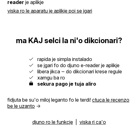
reader
je aplikje
viska ro le aparatu je aplikje poi se jgari
ma KAJ selci la ni'o dikcionari?
rapida je simpla instalado
se jgari fo do djuno e-reader je aplikje
libera jikca ‒ do dikcionari krese regule
xamgu ba ro
sekura pago je tuja aliro
fidjuta be su'o miloj leganto fo le terdi!
ctuca le recenzo
be le uzanto
→
djuno ro le funkcje
|
viska ri ca'o