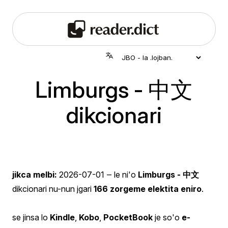
Limburgs - 中文
dikcionari
jikca melbi:
2026-07-01
‒ le ni'o
Limburgs - 中文
dikcionari nu-nun jgari
166 zorgeme elektita eniro
.
se jinsa lo
Kindle
,
Kobo
,
PocketBook
je so'o
e-