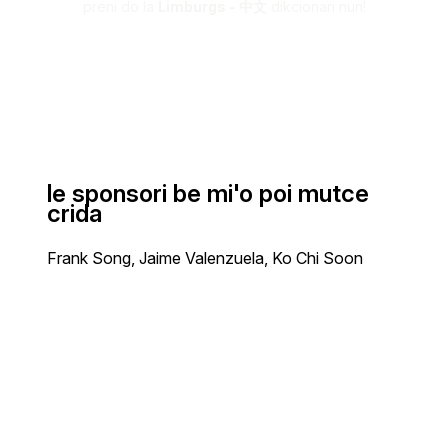
preni do la
Limburgs - 中文
dikcionari nun!
le sponsori be mi'o poi mutce
crida
Frank Song, Jaime Valenzuela, Ko Chi Soon