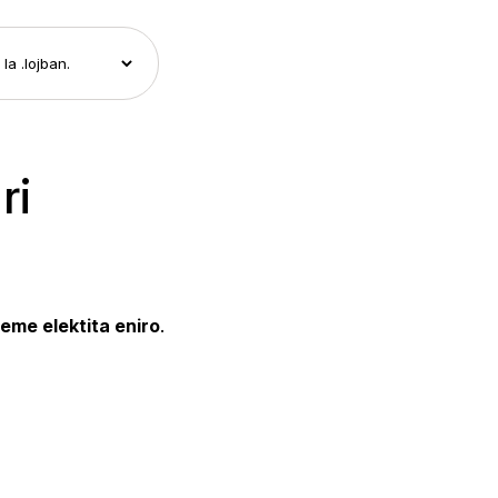
ri
geme elektita eniro
.