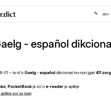
aelg - español dikciona
8-01
‒ le ni'o
Gaelg - español
dikcionari nu-nun jgari
411 zor
obo
,
PocketBook
je so'o
e-reader
je aplikje
aplikje poi se jgari