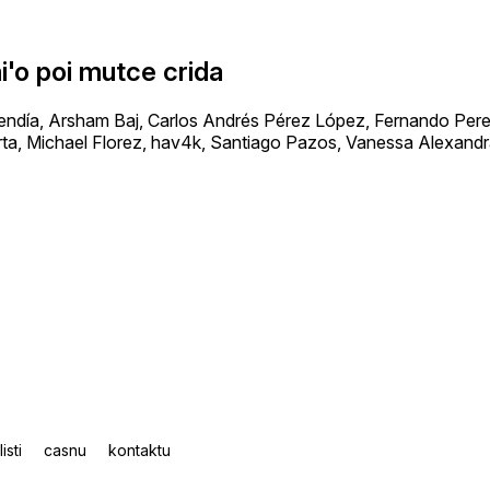
i'o poi mutce crida
día, Arsham Baj, Carlos Andrés Pérez López, Fernando Perez
ta, Michael Florez, hav4k, Santiago Pazos, Vanessa Alexand
listi
casnu
kontaktu