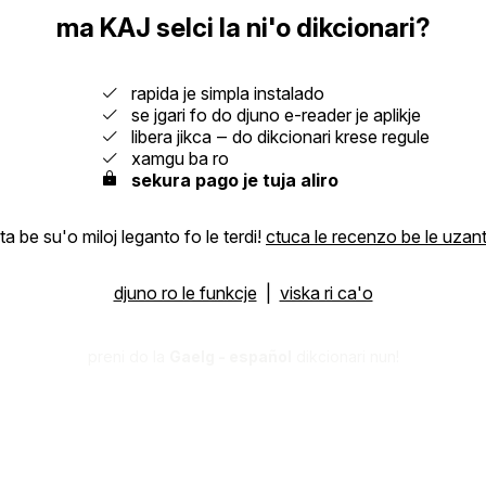
ma KAJ selci la ni'o dikcionari?
rapida je simpla instalado
se jgari fo do djuno e-reader je aplikje
libera jikca ‒ do dikcionari krese regule
xamgu ba ro
sekura pago je tuja aliro
uta be su'o miloj leganto fo le terdi!
ctuca le recenzo be le uzan
djuno ro le funkcje
|
viska ri ca'o
preni do la
Gaelg - español
dikcionari nun!