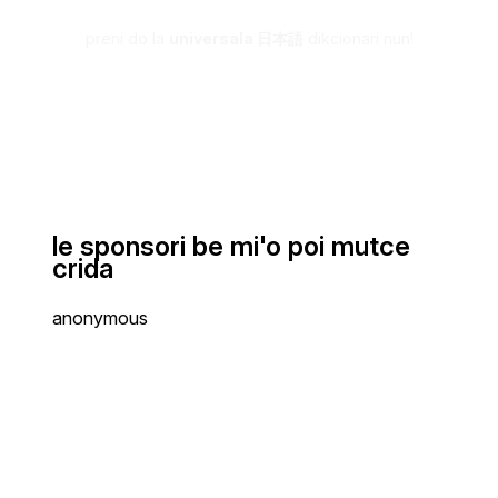
preni do la
universala 日本語
dikcionari nun!
le sponsori be mi'o poi mutce
crida
anonymous