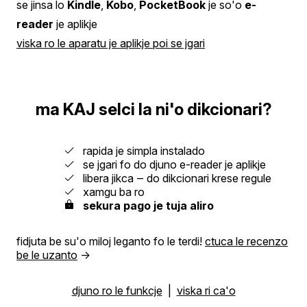
se jinsa lo
Kindle
,
Kobo
,
PocketBook
je so'o
e-
reader
je aplikje
viska ro le aparatu je aplikje poi se jgari
ma KAJ selci la ni'o dikcionari?
rapida je simpla instalado
se jgari fo do djuno e-reader je aplikje
libera jikca ‒ do dikcionari krese regule
xamgu ba ro
sekura pago je tuja aliro
fidjuta be su'o miloj leganto fo le terdi!
ctuca le recenzo
be le uzanto
→
djuno ro le funkcje
|
viska ri ca'o