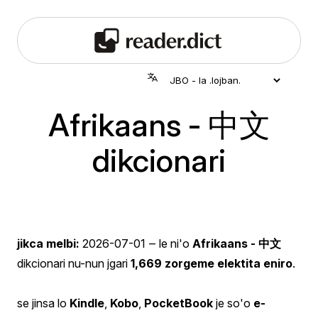
Afrikaans - 中文
dikcionari
jikca melbi:
2026-07-01
‒ le ni'o
Afrikaans - 中文
dikcionari nu-nun jgari
1,669 zorgeme elektita eniro
.
se jinsa lo
Kindle
,
Kobo
,
PocketBook
je so'o
e-