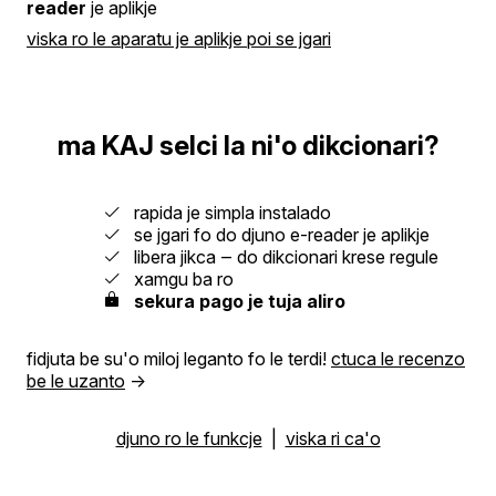
reader
je aplikje
viska ro le aparatu je aplikje poi se jgari
ma KAJ selci la ni'o dikcionari?
rapida je simpla instalado
se jgari fo do djuno e-reader je aplikje
libera jikca ‒ do dikcionari krese regule
xamgu ba ro
sekura pago je tuja aliro
fidjuta be su'o miloj leganto fo le terdi!
ctuca le recenzo
be le uzanto
→
djuno ro le funkcje
|
viska ri ca'o