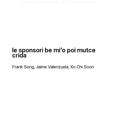
preni do la
Afrikaans - 中文
dikcionari nun!
le sponsori be mi'o poi mutce
crida
Frank Song, Jaime Valenzuela, Ko Chi Soon