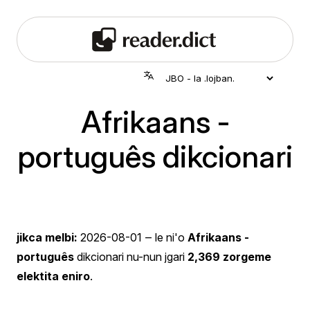
Afrikaans -
português dikcionari
jikca melbi:
2026-08-01
‒ le ni'o
Afrikaans -
português
dikcionari nu-nun jgari
2,369 zorgeme
elektita eniro
.