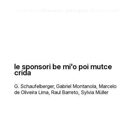
preni do la
Afrikaans - português
dikcionari nun!
le sponsori be mi'o poi mutce
crida
G. Schaufelberger, Gabriel Montanola, Marcelo
de Oliveira Lima, Raul Barreto, Sylvia Müller