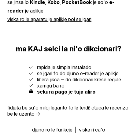
se jinsa lo
Kindle
,
Kobo
,
PocketBook
je so'o
e-
reader
je aplikje
viska ro le aparatu je aplikje poi se jgari
ma KAJ selci la ni'o dikcionari?
rapida je simpla instalado
se jgari fo do djuno e-reader je aplikje
libera jikca ‒ do dikcionari krese regule
xamgu ba ro
sekura pago je tuja aliro
fidjuta be su'o miloj leganto fo le terdi!
ctuca le recenzo
be le uzanto
→
djuno ro le funkcje
|
viska ri ca'o