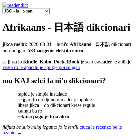
Afrikaans - 日本語 dikcionari
jikca melbi:
2026-08-01
‒ le ni'o
Afrikaans - 日本語
dikcionari
nu-nun jgari
583 zorgeme elektita eniro
.
se jinsa lo
Kindle
,
Kobo
,
PocketBook
je so'o
e-reader
je aplikje
viska ro le aparatu je aplikje poi se jgari
ma KAJ selci la ni'o dikcionari?
rapida je simpla instalado
se jgari fo do djuno e-reader je aplikje
libera jikca ‒ do dikcionari krese regule
xamgu ba ro
sekura pago je tuja aliro
fidjuta be su'o miloj leganto fo le terdi!
ctuca le recenzo be le
uzanto
→