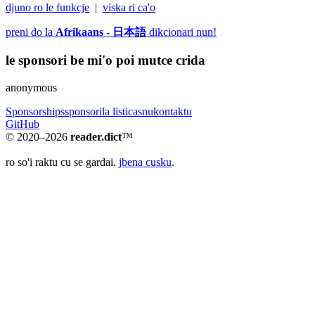
djuno ro le funkcje
|
viska ri ca'o
preni do la
Afrikaans - 日本語
dikcionari nun!
le sponsori be mi'o poi mutce crida
anonymous
Sponsorships
sponsori
la listi
casnu
kontaktu
GitHub
© 2020–2026
reader.dict
™
ro so'i raktu cu se gardai.
jbena cusku
.