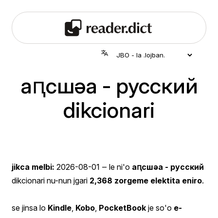
аԥсшәа - русский
dikcionari
jikca melbi:
2026-08-01
‒ le ni'o
аԥсшәа - русский
dikcionari nu-nun jgari
2,368 zorgeme elektita eniro
.
se jinsa lo
Kindle
,
Kobo
,
PocketBook
je so'o
e-