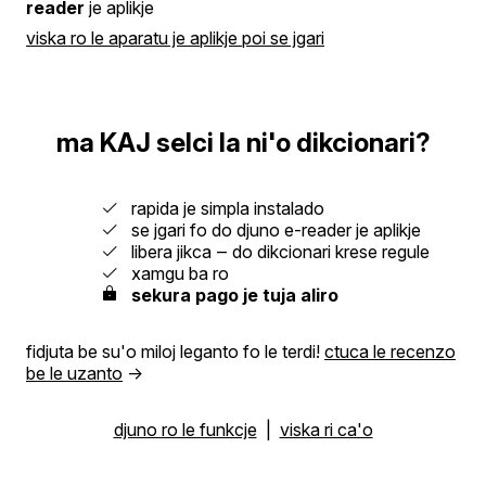
reader
je aplikje
viska ro le aparatu je aplikje poi se jgari
ma KAJ selci la ni'o dikcionari?
rapida je simpla instalado
se jgari fo do djuno e-reader je aplikje
libera jikca ‒ do dikcionari krese regule
xamgu ba ro
sekura pago je tuja aliro
fidjuta be su'o miloj leganto fo le terdi!
ctuca le recenzo
be le uzanto
→
djuno ro le funkcje
|
viska ri ca'o