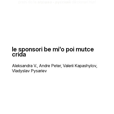
preni do la
аԥсшәа - русский
dikcionari nun!
le sponsori be mi'o poi mutce
crida
Aleksandra V., Andre Peter, Valerii Kapashylov,
Vladyslav Pysariev