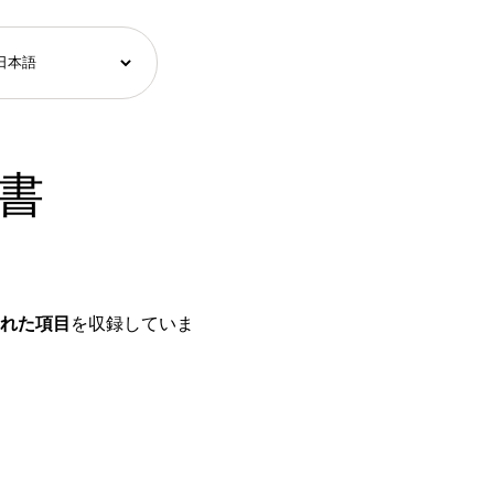
辞書
された項目
を収録していま