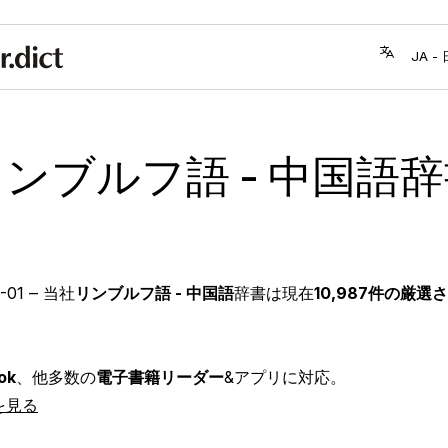
ンブルフ語 - 中国語
-01
‒ 当社
リンブルフ語 - 中国語
辞書は現在
10,987件の厳選
ok
、他多数の
電子書籍リーダー
&アプリに対応。
を見る