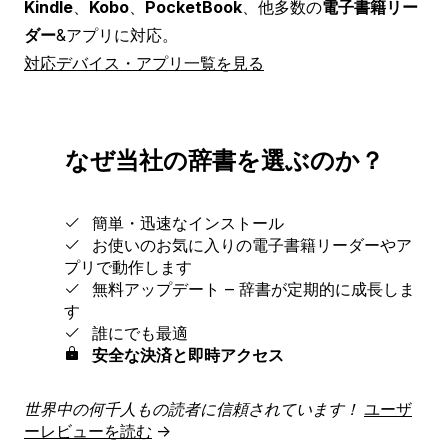
Kindle
、
Kobo
、
PocketBook
、他多数の
電子書籍リー
ダー
&アプリに対応。
対応デバイス・アプリ一覧を見る
なぜ当社の辞書を選ぶのか？
簡単・迅速なインストール
お使いのお気に入りの電子書籍リーダーやア
プリで動作します
無料アップデート ‒ 辞書が定期的に成長しま
す
誰にでも最適
安全な決済と即時アクセス
世界中の何千人もの読者に信頼されています！
ユーザ
ーレビューを読む
→