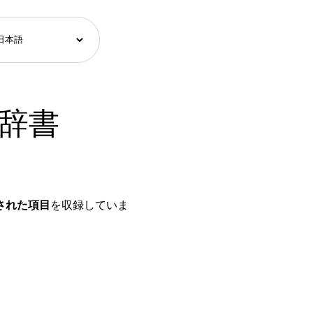
語辞書
された項目
を収録していま