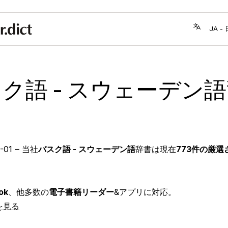
ク語 - スウェーデン
-01
‒ 当社
バスク語 - スウェーデン語
辞書は現在
773件の厳選
ok
、他多数の
電子書籍リーダー
&アプリに対応。
を見る