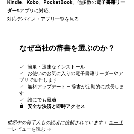
Kindle
、
Kobo
、
PocketBook
、他多数の
電子書籍リー
ダー
&アプリに対応。
対応デバイス・アプリ一覧を見る
なぜ当社の辞書を選ぶのか？
簡単・迅速なインストール
お使いのお気に入りの電子書籍リーダーやア
プリで動作します
無料アップデート ‒ 辞書が定期的に成長しま
す
誰にでも最適
安全な決済と即時アクセス
世界中の何千人もの読者に信頼されています！
ユーザ
ーレビューを読む
→