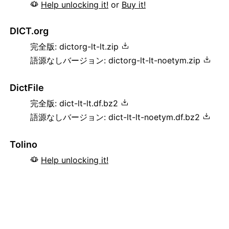
Help unlocking it!
or
Buy it!
DICT.org
完全版:
dictorg-lt-lt.zip
語源なしバージョン:
dictorg-lt-lt-noetym.zip
DictFile
完全版:
dict-lt-lt.df.bz2
語源なしバージョン:
dict-lt-lt-noetym.df.bz2
Tolino
Help unlocking it!