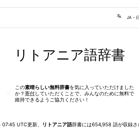
リトアニア語辞書
この
素晴らしい無料辞書
を気に入っていただけました
か？
寄付
していただくことで、みんなのために無料で
維持できるようご協力ください！
 07:45 UTC
更新、
リトアニア語
辞書には654,958 語が収録