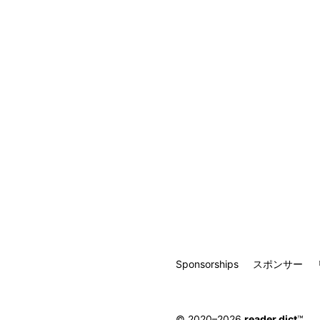
Sponsorships
スポンサー
© 2020–2026
reader.dict
™