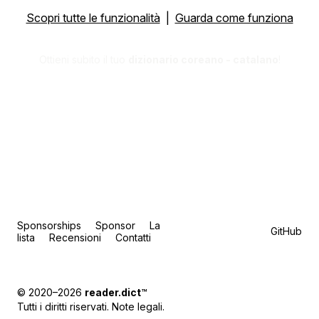
Scopri tutte le funzionalità
|
Guarda come funziona
Ottieni subito il tuo
dizionario coreano - catalano
!
Sponsorships
Sponsor
La
GitHub
lista
Recensioni
Contatti
© 2020–2026
reader.dict
™
Tutti i diritti riservati.
Note legali
.