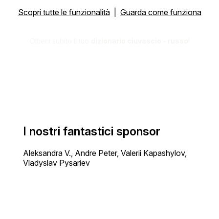
Scopri tutte le funzionalità
|
Guarda come funziona
Ottieni subito il tuo
dizionario ciuvascio - russo
!
I nostri fantastici sponsor
Aleksandra V., Andre Peter, Valerii Kapashylov,
Vladyslav Pysariev