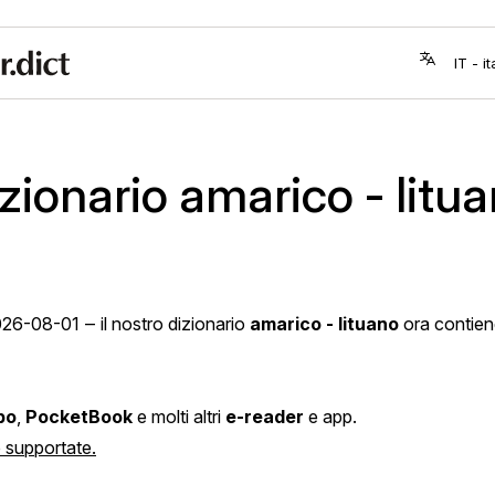
zionario amarico - litu
026-08-01
‒ il nostro dizionario
amarico - lituano
ora contie
bo
,
PocketBook
e molti altri
e-reader
e app.
pp supportate.