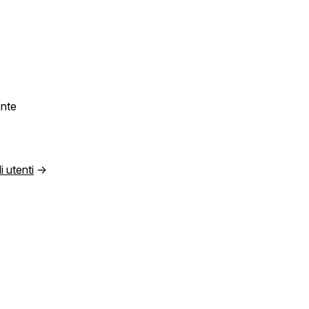
ente
i utenti
→