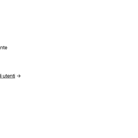
ente
i utenti
→