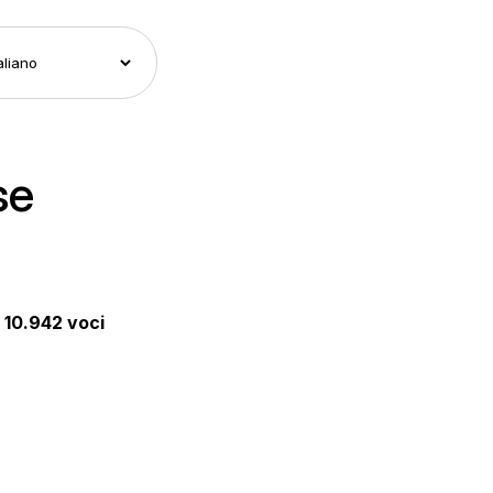
se
e
10.942 voci