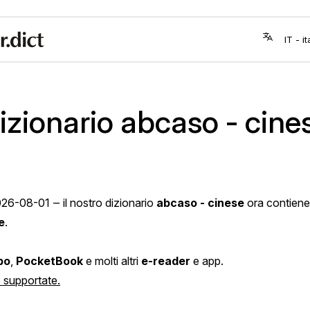
izionario abcaso - cine
026-08-01
‒ il nostro dizionario
abcaso - cinese
ora contien
e
.
bo
,
PocketBook
e molti altri
e-reader
e app.
pp supportate.