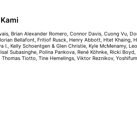
 Kami
ais, Brian Alexander Romero, Connor Davis, Cuong Vu, Dor
orian Bellafont, Fritiof Rusck, Henry Abbott, Htet Khaing, H
ya I., Kelly Schoentgen & Glen Christie, Kyle McMenamy, Le
sal Subasinghe, Polina Pankova, René Köhnke, Ricki Boyd,
 Thomas Tiotto, Tine Hemelings, Viktor Reznikov, Yoshif