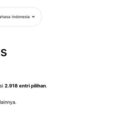
is
si
2.918 entri pilihan
.
lainnya.