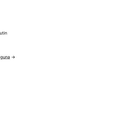
utin
gguna
→