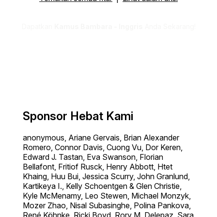
Dapatkan
Kamus Bambara - Inggris
Anda Sekarang!
Sponsor Hebat Kami
anonymous, Ariane Gervais, Brian Alexander
Romero, Connor Davis, Cuong Vu, Dor Keren,
Edward J. Tastan, Eva Swanson, Florian
Bellafont, Fritiof Rusck, Henry Abbott, Htet
Khaing, Huu Bui, Jessica Scurry, John Granlund,
Kartikeya I., Kelly Schoentgen & Glen Christie,
Kyle McMenamy, Leo Stewen, Michael Monzyk,
Mozer Zhao, Nisal Subasinghe, Polina Pankova,
René Köhnke, Ricki Boyd, Rory M. Delepaz, Sara