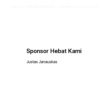
Dapatkan
Kamus Amharik - Lituania
Anda Sekarang!
Sponsor Hebat Kami
Justas Janauskas