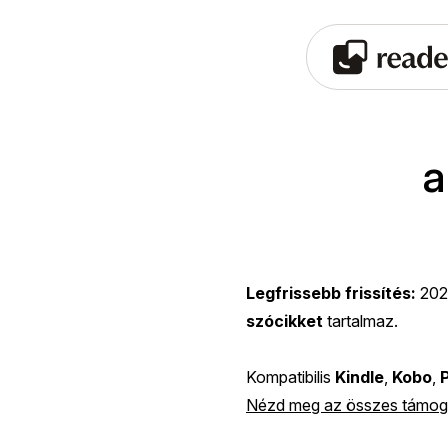
a
Legfrissebb frissítés:
202
szócikket
tartalmaz.
Kompatibilis
Kindle
,
Kobo
,
Nézd meg az összes támoga