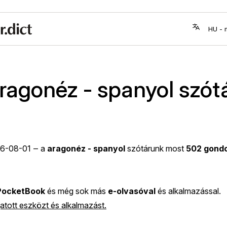
ragonéz - spanyol szót
6-08-01
‒ a
aragonéz - spanyol
szótárunk most
502 gondo
PocketBook
és még sok más
e-olvasóval
és alkalmazással.
tott eszközt és alkalmazást.