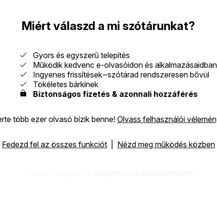
Miért válaszd a mi szótárunkat?
Gyors és egyszerű telepítés
Működik kedvenc e-olvasóidon és alkalmazásaidban
Ingyenes frissítések‒szótárad rendszeresen bővül
Tökéletes bárkinek
Biztonságos fizetés & azonnali hozzáférés
erte több ezer olvasó bízik benne!
Olvass felhasználói vélemé
Fedezd fel az összes funkciót
|
Nézd meg működés közben
Szerezd meg most a
aragonéz - spanyol szótárad
!