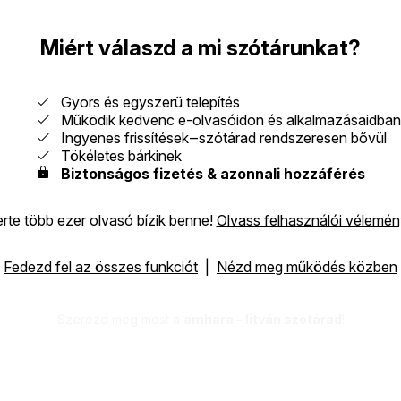
Miért válaszd a mi szótárunkat?
Gyors és egyszerű telepítés
Működik kedvenc e-olvasóidon és alkalmazásaidban
Ingyenes frissítések‒szótárad rendszeresen bővül
Tökéletes bárkinek
Biztonságos fizetés & azonnali hozzáférés
erte több ezer olvasó bízik benne!
Olvass felhasználói vélemé
Fedezd fel az összes funkciót
|
Nézd meg működés közben
Szerezd meg most a
amhara - litván szótárad
!