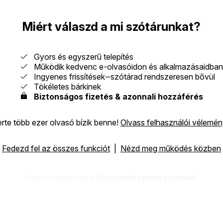
Miért válaszd a mi szótárunkat?
Gyors és egyszerű telepítés
Működik kedvenc e-olvasóidon és alkalmazásaidban
Ingyenes frissítések‒szótárad rendszeresen bővül
Tökéletes bárkinek
Biztonságos fizetés & azonnali hozzáférés
erte több ezer olvasó bízik benne!
Olvass felhasználói vélemé
Fedezd fel az összes funkciót
|
Nézd meg működés közben
Szerezd meg most a
Univerzális román szótárad
!