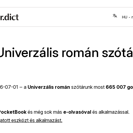
Univerzális román szótá
6-07-01
‒ a
Univerzális román
szótárunk most
665 007 go
PocketBook
és még sok más
e-olvasóval
és alkalmazással.
tott eszközt és alkalmazást.