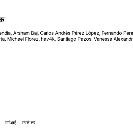
जक
día, Arsham Baj, Carlos Andrés Pérez López, Fernando Perez
ta, Michael Florez, hav4k, Santiago Pazos, Vanessa Alexand
समीक्षाएँ
संपर्क करें