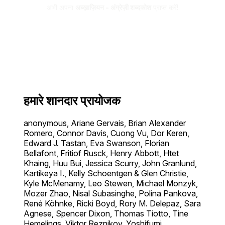
अभी अपना
अब्ख़ाज़ियन - अंग्रेज़ी शब्दकोश
प्राप्त करें!
हमारे शानदार प्रायोजक
anonymous, Ariane Gervais, Brian Alexander
Romero, Connor Davis, Cuong Vu, Dor Keren,
Edward J. Tastan, Eva Swanson, Florian
Bellafont, Fritiof Rusck, Henry Abbott, Htet
Khaing, Huu Bui, Jessica Scurry, John Granlund,
Kartikeya I., Kelly Schoentgen & Glen Christie,
Kyle McMenamy, Leo Stewen, Michael Monzyk,
Mozer Zhao, Nisal Subasinghe, Polina Pankova,
René Köhnke, Ricki Boyd, Rory M. Delepaz, Sara
Agnese, Spencer Dixon, Thomas Tiotto, Tine
Hemelings, Viktor Reznikov, Yoshifumi