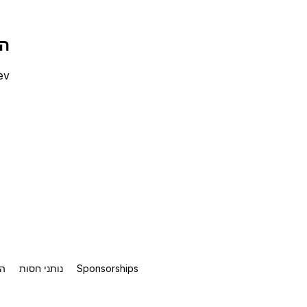
הס
ev
Sponsorships
נותני חסות
ה