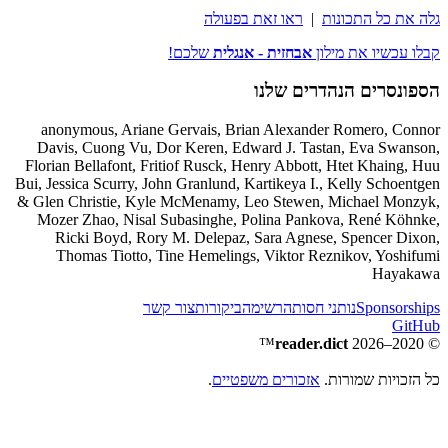
גלה את כל התכונות
|
ראו זאת בפעולה
קבלו עכשיו את מילון
אבחזית - אנגלית
שלכם!
הספונסרים הנהדרים שלנו
anonymous, Ariane Gervais, Brian Alexander Romero, Connor
Davis, Cuong Vu, Dor Keren, Edward J. Tastan, Eva Swanson,
Florian Bellafont, Fritiof Rusck, Henry Abbott, Htet Khaing, Huu
Bui, Jessica Scurry, John Granlund, Kartikeya I., Kelly Schoentgen
& Glen Christie, Kyle McMenamy, Leo Stewen, Michael Monzyk,
Mozer Zhao, Nisal Subasinghe, Polina Pankova, René Köhnke,
Ricki Boyd, Rory M. Delepaz, Sara Agnese, Spencer Dixon,
Thomas Tiotto, Tine Hemelings, Viktor Reznikov, Yoshifumi
Hayakawa
Sponsorships
נותני חסות
הרשימה
ביקורות
צור קשר
GitHub
™
reader.dict
© 2020–2026
כל הזכויות שמורות.
אזכורים משפטיים
.