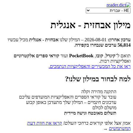
מילון אבחזית - אנגלית
עדכון אחרון:
2026-08-01
‒ המילון שלנו
אבחזית - אנגלית
מכיל עכשיו
56,814 ערכים שנבחרו בקפידה
.
תואם ל־
קינדל
,
קובו
,
PocketBook
ועוד
קוראי ספרים אלקטרוניים
ואפליקציות רבות.
ראו את כל המכשירים והאפליקציות הנתמכים.
למה לבחור במילון שלנו?
התקנה מהירה וקלה
עובד על קוראי הספרים והאפליקציות המועדפים עליכם
עדכונים חינמיים ‒ המילון שלך מתעדכן באופן קבוע
מושלם לכולם
תשלום מאובטח וגישה מיידית
אמון אצל אלפי קוראים ברחבי העולם!
קראו את חוות דעת
המשתמשים
→