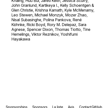
Khaing, Huu Bui, Jared Keith, Jessica Scurry,
John Granlund, Kartikeya I., Kelly Schoentgen &
Glen Christie, Krishna Kamath, Kyle McMenamy,
Leo Stewen, Michael Monzyk, Mozer Zhao,
Nisal Subasinghe, Polina Pankova, René
Köhnke, Ricki Boyd, Rory M. Delepaz, Sara
Agnese, Spencer Dixon, Thomas Tiotto, Tine
Hemelings, Viktor Reznikov, Yoshifumi
Hayakawa
Sponsorships
Sponsors
La liste
Avis
Contact
GitHub