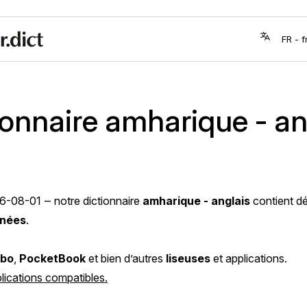
ionnaire amharique - an
6-08-01
‒ notre dictionnaire
amharique - anglais
contient d
nnées
.
bo
,
PocketBook
et bien d’autres
liseuses
et applications.
plications compatibles.