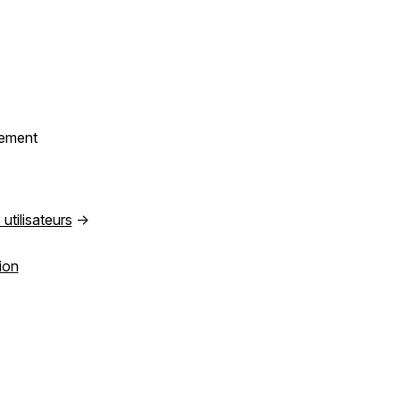
rement
 utilisateurs
→
tion