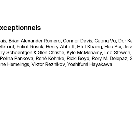
xceptionnels
is, Brian Alexander Romero, Connor Davis, Cuong Vu, Dor Ke
lafont, Fritiof Rusck, Henry Abbott, Htet Khaing, Huu Bui, Jes
 Kelly Schoentgen & Glen Christie, Kyle McMenamy, Leo Stewe
 Polina Pankova, René Köhnke, Ricki Boyd, Rory M. Delepaz,
ine Hemelings, Viktor Reznikov, Yoshifumi Hayakawa