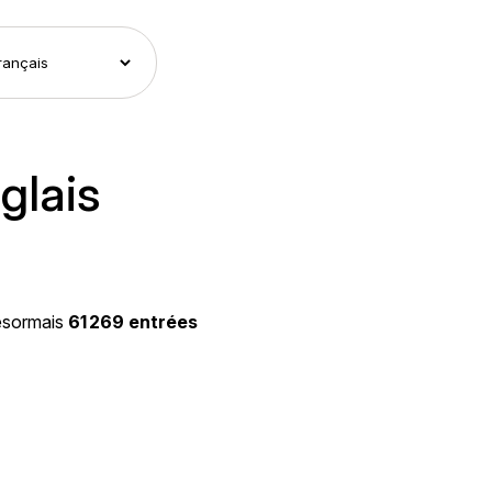
glais
ésormais
61 269 entrées