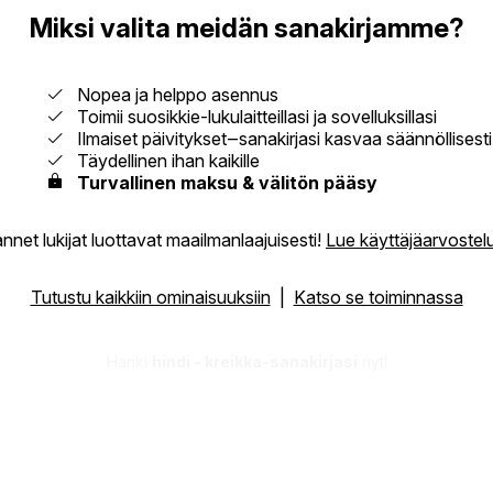
Miksi valita meidän sanakirjamme?
Nopea ja helppo asennus
Toimii suosikkie-lukulaitteillasi ja sovelluksillasi
Ilmaiset päivitykset‒sanakirjasi kasvaa säännöllisesti
Täydellinen ihan kaikille
Turvallinen maksu & välitön pääsy
nnet lukijat luottavat maailmanlaajuisesti!
Lue käyttäjäarvostel
Tutustu kaikkiin ominaisuuksiin
|
Katso se toiminnassa
Hanki
hindi - kreikka-sanakirjasi
nyt!