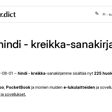
hindi - kreikka-sanakirj
-08-01
‒
hindi - kreikka
-sanakirjamme sisältää nyt
225 huol
bo
,
PocketBook
ja monien muiden
e-lukulaitteiden
ja sovell
 ja sovellukset.