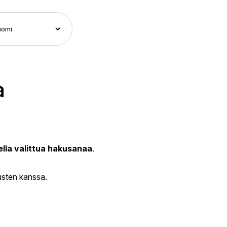
a
ella valittua hakusanaa
.
usten kanssa.